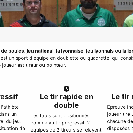
u de boules
,
jeu national
,
la lyonnaise
,
jeu lyonnais
ou
la l
, est un sport d'équipe en doublette ou quadrette, qui cons
joueur est tireur ou pointeur.
ressif
Le tir rapide en
Le tir
double
l'athlète
Épreuve ind
 dans un
joueur tire 
Les tapis sont positionnés
e, du jeu.
chacune des
comme au tir progressif. 2
ituation de
disposées s
équipes de 2 tireurs se relayent