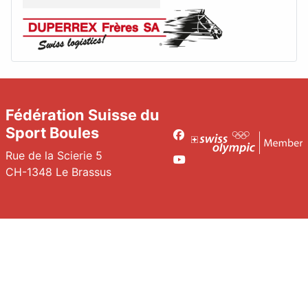
Fédération Suisse du
Sport Boules
Facebook
Rue de la Scierie 5
Youtube
CH-1348 Le Brassus