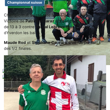
Championnat suisse
Championnat Suisse tête à tête de sport boules
Victoire de
Patrick Alcaraz
qui s'impose sur le score
de 13 à 3 contre
Pascal Lebreux
tous deux du club
dYverdon les bains.
Maude Rod
et
Stéphane Capraro
sont les perdants
des 1/2 finales.