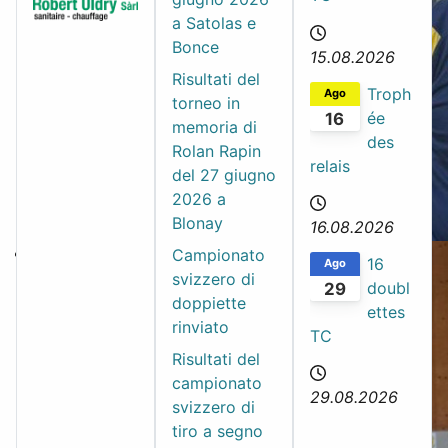
a Satolas e
Bonce
15.08.2026
Risultati del
Troph
Ago
torneo in
ée
16
memoria di
des
Rolan Rapin
relais
del 27 giugno
2026 a
Blonay
16.08.2026
Campionato
16
Ago
svizzero di
doubl
29
doppiette
ettes
rinviato
TC
Risultati del
campionato
29.08.2026
svizzero di
tiro a segno