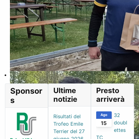
Ultime
Presto
Sponsor
notizie
arriverà
s
32
Ago
Risultati del
doubl
15
Trofeo Emile
ettes
Terrier del 27
TC
giugno 2026