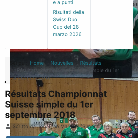
e a punti
Risultati della
Swiss Duo
Cup del 28
marzo 2026
Sei qui:
Home
Nouvelles
Résultats
Résultats Championnat Suisse simple du 1er
septembre 2018
Résultats Championnat
Suisse simple du 1er
septembre 2018
Dettagli
Scritto da
Jonathan Marchal (Super User)