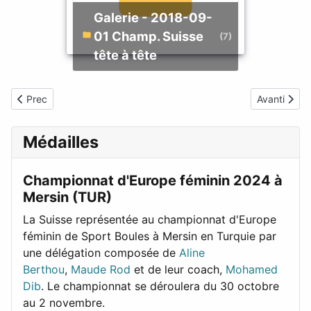
Galerie - 2018-09-
01 Champ. Suisse
(7)
tête à tête
Articolo precedente: Résultats Champ. Suisse féminines 2018
Articolo su
Prec
Avanti
Médailles
Championnat d'Europe féminin 2024 à
Mersin (TUR)
La Suisse représentée au championnat d'Europe
féminin de Sport Boules à Mersin en Turquie par
une délégation composée de
Aline
Berthou
,
Maude Rod
et de leur coach,
Mohamed
Dib
. Le championnat se déroulera du 30 octobre
au 2 novembre.