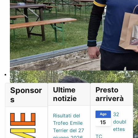
Ultime
Presto
Sponsor
notizie
arriverà
s
32
Ago
Risultati del
doubl
15
Trofeo Emile
ettes
Terrier del 27
TC
giugno 2026