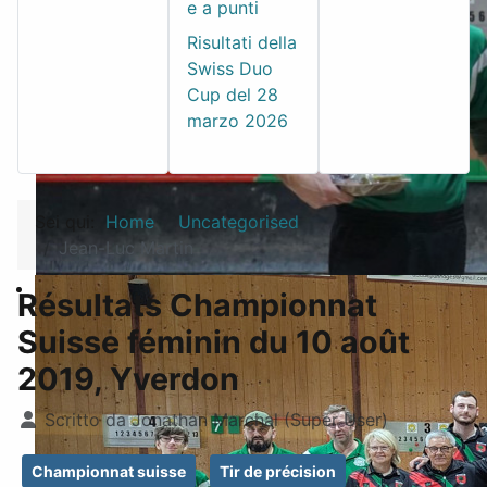
e a punti
Risultati della
Swiss Duo
Cup del 28
marzo 2026
Sei qui:
Home
Uncategorised
Jean-Luc Martin
Résultats Championnat
Suisse féminin du 10 août
2019, Yverdon
Dettagli
Scritto da
Jonathan Marchal (Super User)
Championnat suisse
Tir de précision