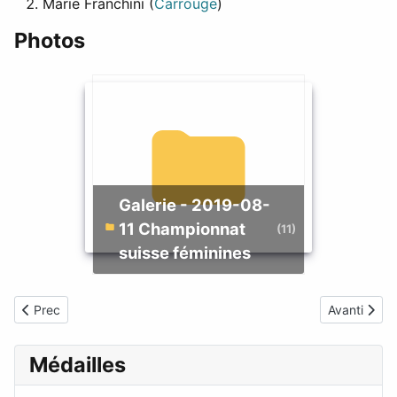
Marie Franchini (
Carrouge
)
Photos
Galerie - 2019-08-
11 Championnat
(11)
suisse féminines
Articolo precedente: Résultats 16 doublettes du 31 août 2019 à 
Articolo suc
Prec
Avanti
Médailles