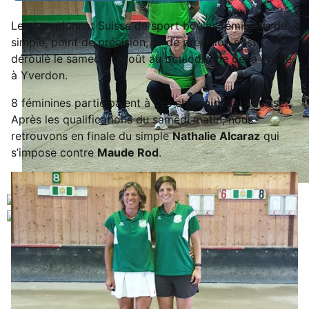
Le championnat Suisse de sport boules féminines de
simple, point de précision, tir de précision s’est
déroulé le samedi 10 août au boulodrome de la Thièle
à Yverdon.
8 féminines participaient à ces championnats Suisse.
Après les qualifications du samedi matin, nous
retrouvons en finale du simple
Nathalie Alcaraz
qui
s’impose contre
Maude Rod
.