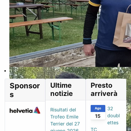
Ultime
Presto
Sponsor
notizie
arriverà
s
32
Ago
Risultati del
doubl
15
Trofeo Emile
ettes
Terrier del 27
TC
giugno 2026