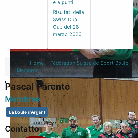
e a punti
Risultati della
Swiss Duo
Cup del 28
marzo 2026
Sei qui:
Home
Fédération Suisse de Sport Boule
Membres
Pascal Parente
Pascal Parente
Membres
La Boule d’Argent
Contatto