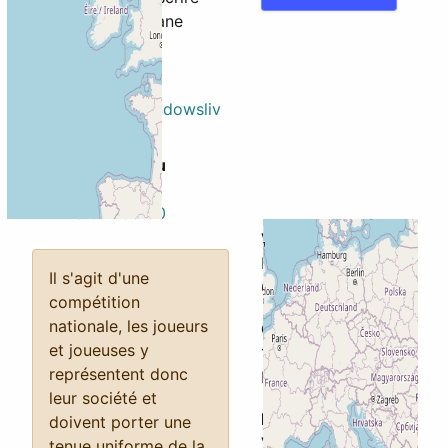
auprès de Stéphane
Capraro:
Par email
scorpion.85@windowsliv
e.com
Par téléphone ou
Whatsapp
+41 78 614 95 50
Via
Rue de la Jonction
Il s'agit d'une
6
compétition
nationale, les joueurs
Città
et joueuses y
1400 Yverdon-les-
représentent donc
Bains
leur société et
Provincia
doivent porter une
Vaud
tenue uniforme de la