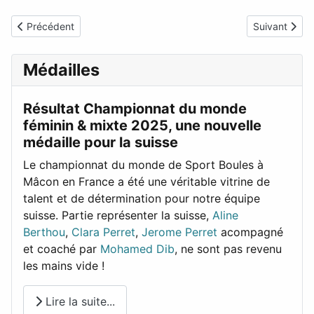
Article précédent : Résultat du Mémorial Zanatta du 24 août 20
Article suiva
Précédent
Suivant
Médailles
Résultat Championnat du monde
féminin & mixte 2025, une nouvelle
médaille pour la suisse
Le championnat du monde de Sport Boules à
Mâcon en France a été une véritable vitrine de
talent et de détermination pour notre équipe
suisse. Partie représenter la suisse,
Aline
Berthou
,
Clara Perret
,
Jerome Perret
acompagné
et coaché par
Mohamed Dib
, ne sont pas revenu
les mains vide !
Lire la suite...