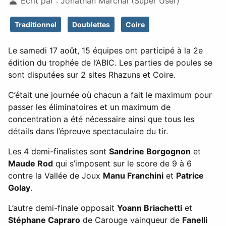
Détails
Écrit par :
Jonathan Marchal (Super User)
Traditionnel
Doublettes
Coire
Le samedi 17 août, 15 équipes ont participé à la 2e
édition du trophée de l’ABIC. Les parties de poules se
sont disputées sur 2 sites Rhazuns et Coire.
C’était une journée où chacun a fait le maximum pour
passer les éliminatoires et un maximum de
concentration a été nécessaire ainsi que tous les
détails dans l’épreuve spectaculaire du tir.
Les 4 demi-finalistes sont
Sandrine Borgognon
et
Maude Rod
qui s’imposent sur le score de 9 à 6
contre la Vallée de Joux
Manu Franchini
et
Patrice
Golay
.
L’autre demi-finale opposait
Yoann Briachetti
et
Stéphane Capraro
de Carouge vainqueur de
Fanelli