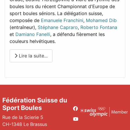
boules lors du récent Championnat d'Europe de
sport boules séniors. La délégation suisse,
composée de
Emanuele Franchini
,
Mohamed Dib
(entraîneur),
Stéphane Capraro
,
Roberto Fontana
et
Damiano Fanelli
, a défendu fièrement les
couleurs helvétiques.
Lire la suite...
Fédération Suisse du
Sport Boules
Facebook
Rue de la Scierie 5
Youtube
CH-1348 Le Brassus