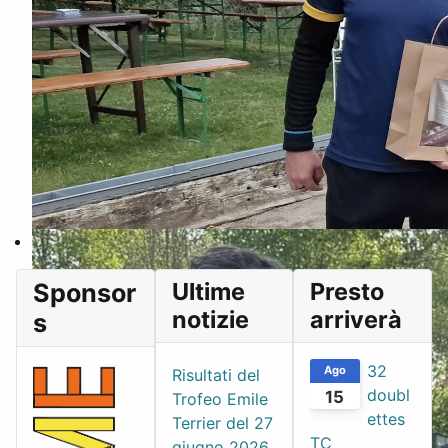
Ultime
Presto
Sponsor
notizie
arriverà
s
32
Ago
Risultati del
doubl
15
Trofeo Emile
ettes
Terrier del 27
TC
giugno 2026