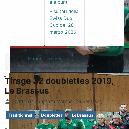
e a punti
Risultati della
Swiss Duo
Cup del 28
marzo 2026
Sei qui:
Home
Nouvelles
Trophée des Relais 2020 - La finale
Tirage 32 doublettes 2019,
Le Brassus
Dettagli
Scritto da
Jonathan Marchal (Super User)
Traditionnel
Doublettes
Le Brassus