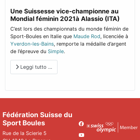
Une Suissesse vice-championne au
Mondial féminin 2021à Alassio (ITA)
C’est lors des championnats du monde féminin de
Sport-Boules en Italie que
Maude Rod
, licenciée à
Yverdon-les-Bains
, remporte la médaille d’argent
de l’épreuve du
Simple
.
Leggi tutto …
Fédération Suisse du
Sport Boules
Facebook
Rue de la Scierie 5
Youtube