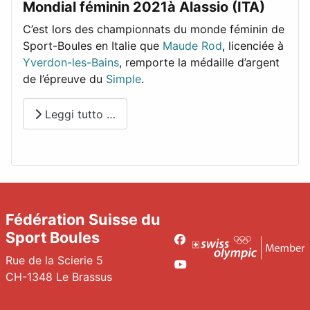
Mondial féminin 2021à Alassio (ITA)
C’est lors des championnats du monde féminin de
Sport-Boules en Italie que
Maude Rod
, licenciée à
Yverdon-les-Bains
, remporte la médaille d’argent
de l’épreuve du
Simple
.
Leggi tutto …
Fédération Suisse du
Sport Boules
Facebook
Rue de la Scierie 5
Youtube
CH-1348 Le Brassus