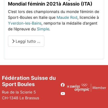
Mondial féminin 2021à Alassio (ITA)
C’est lors des championnats du monde féminin de
Sport-Boules en Italie que
Maude Rod
, licenciée à
Yverdon-les-Bains
, remporte la médaille d’argent
de l’épreuve du
Simple
.
Leggi tutto …
Fédération Suisse du
Sport Boules
Facebook
Rue de la Scierie 5
Youtube
CH-1348 Le Brassus