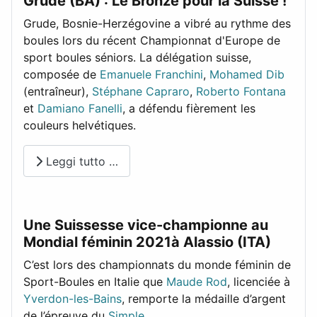
Grude (BA) : Le Bronze pour la Suisse !
Grude, Bosnie-Herzégovine a vibré au rythme des
boules lors du récent Championnat d'Europe de
sport boules séniors. La délégation suisse,
composée de
Emanuele Franchini
,
Mohamed Dib
(entraîneur),
Stéphane Capraro
,
Roberto Fontana
et
Damiano Fanelli
, a défendu fièrement les
couleurs helvétiques.
Leggi tutto …
Une Suissesse vice-championne au
Mondial féminin 2021à Alassio (ITA)
C’est lors des championnats du monde féminin de
Sport-Boules en Italie que
Maude Rod
, licenciée à
Yverdon-les-Bains
, remporte la médaille d’argent
de l’épreuve du
Simple
.