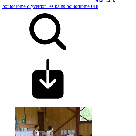
30-ans-du-
boulodrome-d-yverdon-les-bains-boulodrome-018