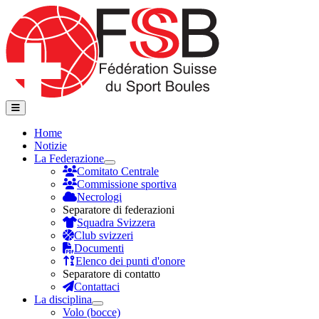
Home
Notizie
La Federazione
Comitato Centrale
Commissione sportiva
Necrologi
Separatore di federazioni
Squadra Svizzera
Club svizzeri
Documenti
Elenco dei punti d'onore
Separatore di contatto
Contattaci
La disciplina
Volo (bocce)