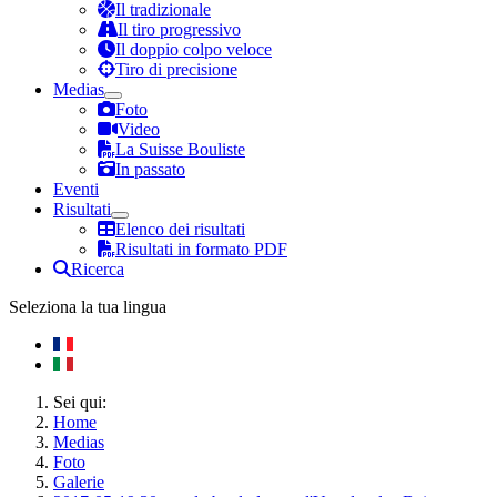
Il tradizionale
Il tiro progressivo
Il doppio colpo veloce
Tiro di precisione
Medias
Foto
Video
La Suisse Bouliste
In passato
Eventi
Risultati
Elenco dei risultati
Risultati in formato PDF
Ricerca
Seleziona la tua lingua
Sei qui:
Home
Medias
Foto
Galerie