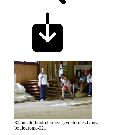
30-ans-du-boulodrome-d-yverdon-les-bains-
boulodrome-021