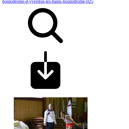
boulodrome-d-yverdon-les-bains-boulodrome-025