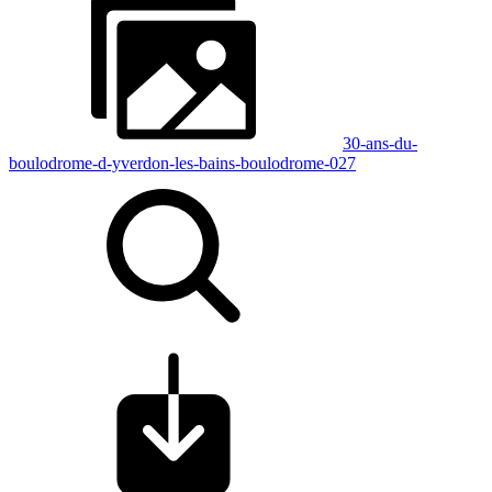
30-ans-du-
boulodrome-d-yverdon-les-bains-boulodrome-027