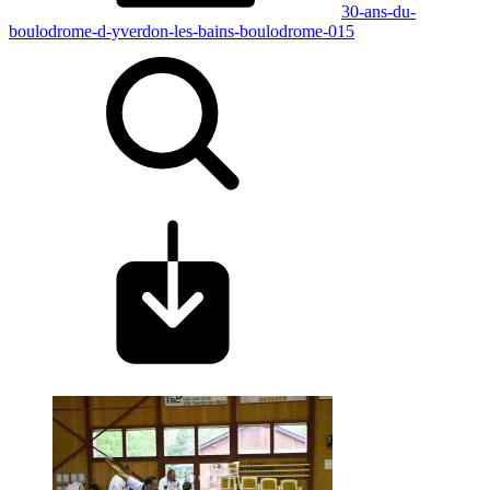
30-ans-du-
boulodrome-d-yverdon-les-bains-boulodrome-015