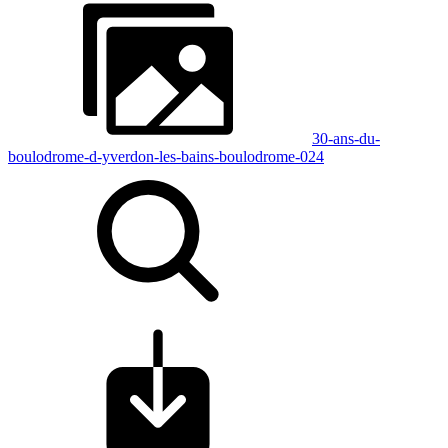
30-ans-du-
boulodrome-d-yverdon-les-bains-boulodrome-024