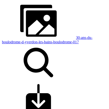
30-ans-du-
boulodrome-d-yverdon-les-bains-boulodrome-017