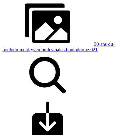
30-ans-du-
boulodrome-d-yverdon-les-bains-boulodrome-021