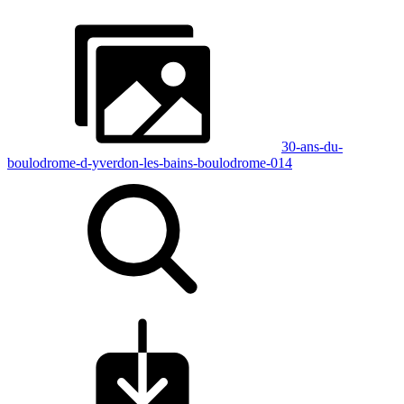
30-ans-du-
boulodrome-d-yverdon-les-bains-boulodrome-014