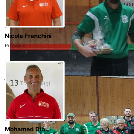
Nicola Franchini
Président
Mohamed Dib